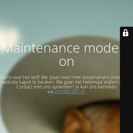
Maintenance mode is
on
Sorry voor het stof! We staan even met sloophamers onze oude
website kapot te beuken. We gaan het helemaal anders doen!
Contact met ons opnemen? Je kan ons bereiken
via
info@pr360.nl
.