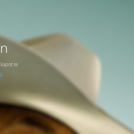
on
 kapot te
l
.