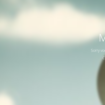
M
Sorry vo
C