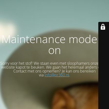
Maintenance mode is
on
Sorry voor het stof! We staan even met sloophamers onze oude
website kapot te beuken. We gaan het helemaal anders doen!
Contact met ons opnemen? Je kan ons bereiken
via
info@pr360.nl
.